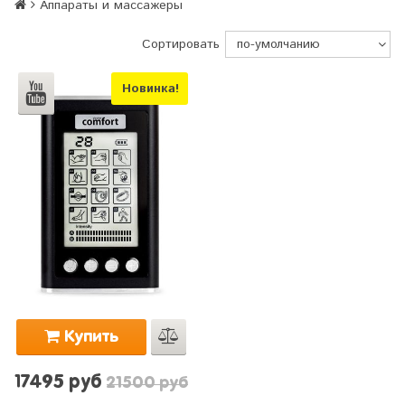
Аппараты и массажеры
Сортировать
Новинка!
Купить
17495 руб
21500 руб