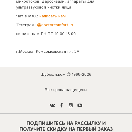
микротоков, дарсонвали, аппараты для
ультразвуковой чистки лица
Чат в MAX:
написать нам
Телеграм:
@doctorcomfort_ru
пишите нам ПН-ПТ 10:00-18:00
г.Москва, Комсомольская пл. 3А
Шубоши.ком
1998-2026
Все права защищены
ПОДПИШИТЕСЬ НА РАССЫЛКУ И
ПОЛУЧИТЕ СКИДКУ НА ПЕРВЫЙ ЗАКАЗ