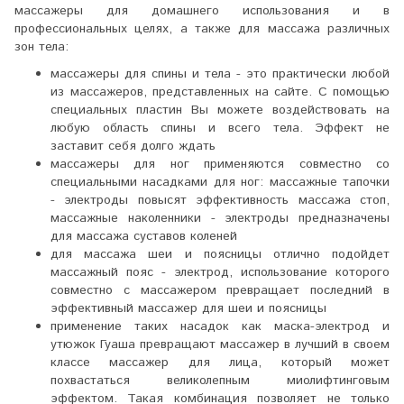
массажеры для домашнего использования и в
профессиональных целях, а также для массажа различных
зон тела:
массажеры для спины и тела - это практически любой
из массажеров, представленных на сайте. С помощью
специальных пластин Вы можете воздействовать на
любую область спины и всего тела. Эффект не
заставит себя долго ждать
массажеры для ног применяются совместно со
специальными насадками для ног: массажные тапочки
- электроды повысят эффективность массажа стоп,
массажные наколенники - электроды предназначены
для массажа суставов коленей
для массажа шеи и поясницы отлично подойдет
массажный пояс - электрод, использование которого
совместно с массажером превращает последний в
эффективный массажер для шеи и поясницы
применение таких насадок как маска-электрод и
утюжок Гуаша превращают массажер в лучший в своем
классе массажер для лица, который может
похвастаться великолепным миолифтинговым
эффектом. Такая комбинация позволяет не только