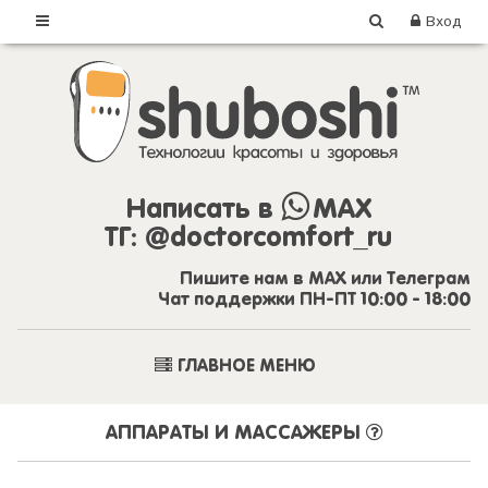
Вход
Написать в
MAX
ТГ:
@doctorcomfort_ru
Пишите нам в MAX или Телеграм
Чат поддержки ПН-ПТ 10:00 - 18:00
ГЛАВНОЕ МЕНЮ
АППАРАТЫ И МАССАЖЕРЫ