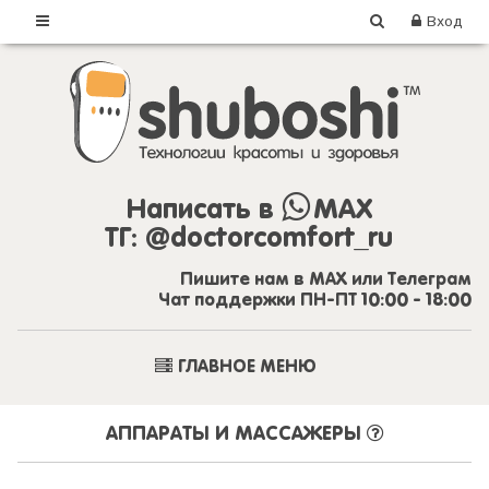
Вход
Написать в
MAX
ТГ:
@doctorcomfort_ru
Пишите нам в MAX или Телеграм
Чат поддержки ПН-ПТ 10:00 - 18:00
ГЛАВНОЕ МЕНЮ
АППАРАТЫ И МАССАЖЕРЫ