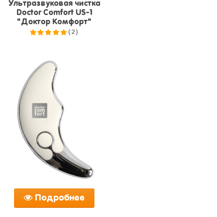
Ультразвуковая чистка
Doctor Comfort US-1
"Доктор Комфорт"
(2)
5.0
из 5
Подробнее