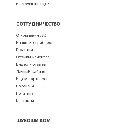
Инструкция JJQ-3
СОТРУДНИЧЕСТВО
О компании JJQ
Развитие приборов
Гарантии
Отзывы клиентов
Видео - отзывы
Личный кабинет
Ищем партнеров
Вакансии
Политика
Контакты
ШУБОШИ.КОМ