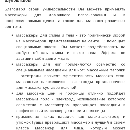
Шубоши.ком
Благодаря своей универсальности Вы можете применять
массажеры для домашнего использования и в
профессиональных целях, а также для массажа различных
зон тела:
массажеры для спины и тела - это практически любой
из массажеров, представленных на сайте. С помощью
специальных пластин Вы можете воздействовать на
любую область спины и всего тела. Эффект не
заставит себя долго ждать
массажеры для ног применяются совместно со
специальными насадками для ног: массажные тапочки
- электроды повысят эффективность массажа стоп,
массажные наколенники - электроды предназначены
для массажа суставов коленей
для массажа шеи и поясницы отлично подойдет
массажный пояс - электрод, использование которого
совместно с массажером превращает последний в
эффективный массажер для шеи и поясницы
применение таких насадок как маска-электрод и
утюжок Гуаша превращают массажер в лучший в своем
классе массажер для лица, который может