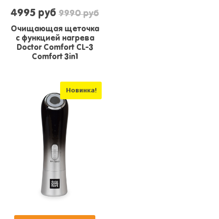
4995 руб
9990 руб
Очищающая щеточка
с функцией нагрева
Doctor Comfort CL-3
Comfort 3in1
Новинка!