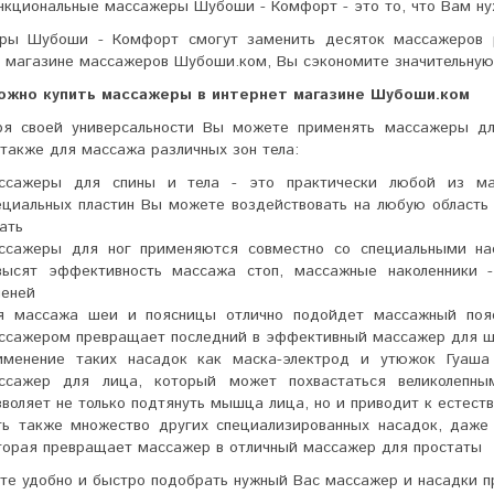
нкциональные массажеры Шубоши - Комфорт - это то, что Вам ну
ры Шубоши - Комфорт смогут заменить десяток массажеров р
т магазине массажеров Шубоши.ком, Вы сэкономите значительную
ожно купить массажеры в интернет магазине Шубоши.ком
ря своей универсальности Вы можете применять массажеры дл
 также для массажа различных зон тела:
ссажеры для спины и тела - это практически любой из ма
ециальных пластин Вы можете воздействовать на любую область 
ать
ссажеры для ног применяются совместно со специальными на
высят эффективность массажа стоп, массажные наколенники 
леней
я массажа шеи и поясницы отлично подойдет массажный пояс 
ссажером превращает последний в эффективный массажер для ш
именение таких насадок как маска-электрод и утюжок Гуаш
ссажер для лица, который может похвастаться великолепн
зволяет не только подтянуть мышца лица, но и приводит к естес
ть также множество других специализированных насадок, даже 
торая превращает массажер в отличный массажер для простаты
е удобно и быстро подобрать нужный Вас массажер и насадки п