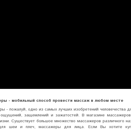
ры - мобильный способ провести массаж в любом месте
ы - пожалуй, одно из самых лучших изобретений человечества д
 ощущений, защемлений и зажатостей. В магазине массажеро
жизни. Существует большое множество массажеров различного на
для шеи и плеч, массажеры для лица. Если Вы хотите куп