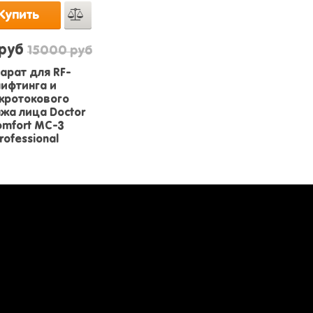
Купить
 руб
15000 руб
арат для RF-
лифтинга и
кротокового
жа лица Doctor
mfort MC-3
rofessional