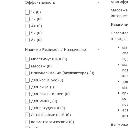
многофу
Эффективность
Массаже
1x (0)
интерне
3x (0)
Какие м
4x (0)
5x (0)
Благода
целях, а
8x (0)
ма
Наличие Режимов / Назначение
сп
жд
миостимуляция (0)
ма
массаж (0)
по
иглоукалывание (акупунктура) (0)
ко
для ног и рук (0)
дл
для лица (1)
ма
пр
для спины и шеи (0)
ма
для мышц (0)
по
для похудения (0)
ес
антицеллюлитный (0)
ко
косметологический (0)
Вы может