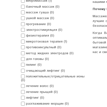
вибромассаж (1)
нашими м
баночный массаж (0)
Почему 
массаж гуаша (0)
Массаж
ушной массаж (0)
лучшие 
прогревание (0)
безопасн
электростимуляция (0)
Когда В
физиотерапия (0)
оптимал
микротоковая терапия (1)
бытовой
магазин
противоинсультный (0)
нас и см
метод жидких электродов (0)
для головы (0)
пилинг (0)
очищающий лифтинг (0)
положительные/отрицательные ионы
(0)
лечение волос (0)
лечение прыщей (0)
лифтинг (0)
разглаживание морщин (0)