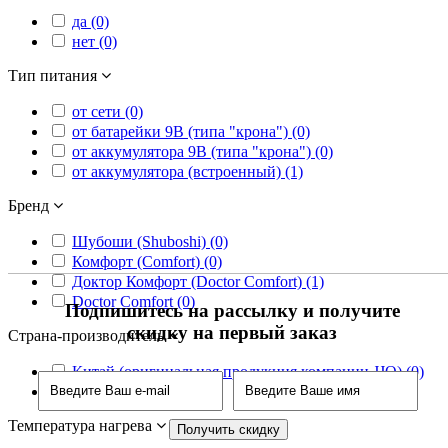
да (0)
нет (0)
Тип питания
от сети (0)
от батарейки 9В (типа "крона") (0)
от аккумулятора 9В (типа "крона") (0)
от аккумулятора (встроенный) (1)
Бренд
Шубоши (Shuboshi) (0)
Комфорт (Comfort) (0)
Доктор Комфорт (Doctor Comfort) (1)
Doctor Comfort (0)
Подпишитесь на рассылку и получите
скидку на первый заказ
Страна-производитель
Китай (оригинальная продукция компании JJQ) (0)
Китай (1)
Температура нагрева