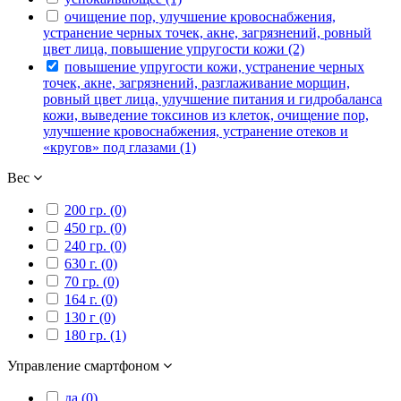
очищение пор, улучшение кровоснабжения,
устранение черных точек, акне, загрязнений, ровный
цвет лица, повышение упругости кожи (2)
повышение упругости кожи, устранение черных
точек, акне, загрязнений, разглаживание морщин,
ровный цвет лица, улучшение питания и гидробаланса
кожи, выведение токсинов из клеток, очищение пор,
улучшение кровоснабжения, устранение отеков и
«кругов» под глазами (1)
Вес
200 гр. (0)
450 гр. (0)
240 гр. (0)
630 г. (0)
70 гр. (0)
164 г. (0)
130 г (0)
180 гр. (1)
Управление смартфоном
да (0)