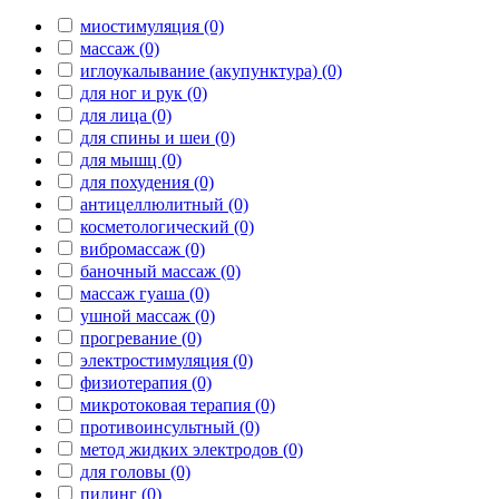
миостимуляция (0)
массаж (0)
иглоукалывание (акупунктура) (0)
для ног и рук (0)
для лица (0)
для спины и шеи (0)
для мышц (0)
для похудения (0)
антицеллюлитный (0)
косметологический (0)
вибромассаж (0)
баночный массаж (0)
массаж гуаша (0)
ушной массаж (0)
прогревание (0)
электростимуляция (0)
физиотерапия (0)
микротоковая терапия (0)
противоинсультный (0)
метод жидких электродов (0)
для головы (0)
пилинг (0)