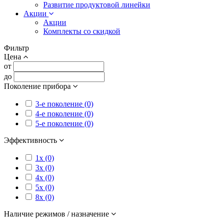
Развитие продуктовой линейки
Акции
Акции
Комплекты со скидкой
Фильтр
Цена
от
до
Поколение прибора
3-е поколение (0)
4-е поколение (0)
5-е поколение (0)
Эффективность
1x (0)
3x (0)
4x (0)
5x (0)
8x (0)
Наличие режимов / назначение