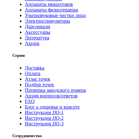
Аппараты микротоков
Аппараты физиотерапии
Ультразвуковые чистки лица
Электростимуляторы
Дарсонвали
Аксессуары
Литература
Акции
Сервис
Доставка
Оплата
Атлас точек
Подбор точек
Проверка заводского номера
Архив вопросов/ответов
FAQ
Блог о здоровье и красоте
Инструкция JJQ-1
Инструкция JJQ-2
Инструкция JJQ-3
Сотрудничество