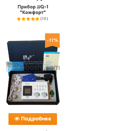
Прибор JJQ-1
"Комфорт"
(10)
5.0
из 5
-17%
Подробнее