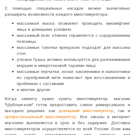
С помощью специальных насадок можно значительно
расширить возможности каждого миостимулятора:
массажная маска позволяет проводить миолифтинг
лица в домашних условиях
массажный пояс отлично справляется с оздоровлением
поясницы
массажные тапочки прекрасно подходят для массажа
стоп
утюжок Гуаша активно используется для разглаживания
морщин и микротоковой терапии лица
массажные перчатки, носки, наколенники и налокотники
из серебрянной нити помогают при восстановлении и
проблемах с суставами
и многие другие
Когда клиенту нужно купить миостимулятор, магазин
"Шубоши.ком" готов предоставить самое универсальное и
выгодное решение: как
домашний миостимулятор
, так и
профессиональный миостимулятор
. Все заказы в интернет
магазине выполняются в срок и без задержек. Доставка
миостимуляторов осуществляется по всей России.
Если вам
нужно купить миостимулятор или аппарат для