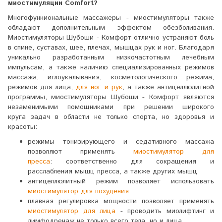
миостимуляции Comfort?
Многофункиональные массажеры - миостимуляторы также
обладают дополнительным эффектом обезболивания.
Миостимуляторы Шубоши - Комфорт отлично устраняют боль
в спине, суставах, шее, плечах, мышцах рук и ног. Благодаря
уникально разработанным низкочастотным лечебным
импульсам, а также наличию специализированных режимов
массажа, иглоукалывания, косметологического режима,
режимов для лица,
для ног и рук
, а также антицеллюлитной
программы, миостимуляторы Шубоши - Комфорт являются
незаменимыми помощниками при решении широкого
круга задач в области не только спорта, но здоровья и
красоты:
режимы тонизирующего и седативного массажа
позволяют применять
миостимулятор для
пресса
: соответственно для сокращения и
расслабления мышц пресса, а также других мышц
антицеллюлитный режим позволяет использовать
миостимулятор для похудения
плавная регулировка мощности позволяет применять
миостимулятор для лица
- проводить миолифтинг и
лимфодренаж не только всего тела, но и лица