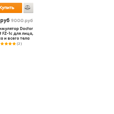
Купить
 руб
9000 руб
мулятор Doctor
 FZ-1c для лица,
а и всего тела
(2)
.0
из 5