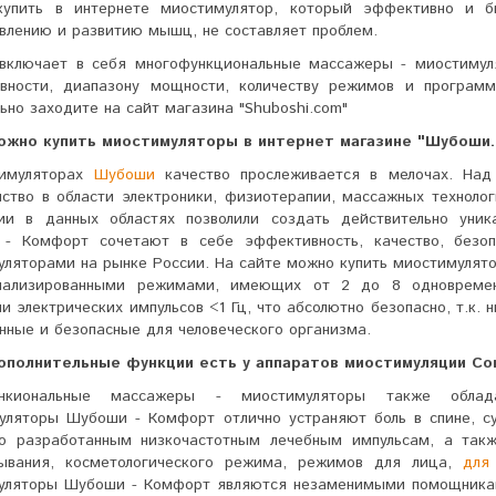
купить в интернете миостимулятор, который эффективно и б
влению и развитию мышц, не составляет проблем.
 включает в себя многофункциональные массажеры - миостиму
вности, диапазону мощности, количеству режимов и программ
ьно заходите на сайт магазина "Shuboshi.com"
ожно купить миостимуляторы в интернет магазине "Шубоши
имуляторах
Шубоши
качество прослеживается в мелочах. Над
иство в области электроники, физиотерапии, массажных техноло
гии в данных областях позволили создать действительно уни
- Комфорт сочетают в себе эффективность, качество, безоп
уляторами на рынке России. На сайте можно купить миостимулят
иализированными режимами, имеющих от 2 до 8 одновремен
и электрических импульсов <1 Гц, что абсолютно безопасно, т.к. 
нные и безопасные для человеческого организма.
ополнительные функции есть у аппаратов миостимуляции Co
ункиональные массажеры - миостимуляторы также облад
уляторы Шубоши - Комфорт отлично устраняют боль в спине, су
но разработанным низкочастотным лечебным импульсам, а так
лывания, косметологического режима, режимов для лица,
для
уляторы Шубоши - Комфорт являются незаменимыми помощникам