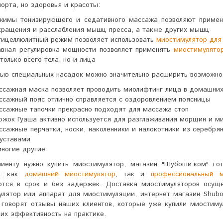
порта, но здоровья и красоты:
жимы тонизирующего и седативного массажа позволяют приме
кращения и расслабления мышц пресса, а также других мышц
тицеллюлитный режим позволяет использовать
миостимулятор для
авная регулировка мощности позволяет применять
миостимулято
 только всего тела, но и лица
ью специальных насадок можно значительно расширить возможно
ссажная маска позволяет проводить миолифтинг лица в домашних
ссажный пояс отлично справляется с оздоровлением поясницы
ссажные тапочки прекрасно подходят для массажа стоп
южок Гуаша активно используется для разглаживания морщин и м
ссажные перчатки, носки, наколенники и налокотники из серебря
суставами
многие другие
лиенту нужно купить миостимулятор, магазин "Шубоши.ком" го
е: как
домашний миостимулятор
, так и
профессиональный м
ются в срок и без задержек. Доставка миостимуляторов осущ
лятор или аппарат для миостимуляции, интернет магазин Shubo
 говорят отзывы наших клиентов, которые уже купили миостим
их эффективность на практике.