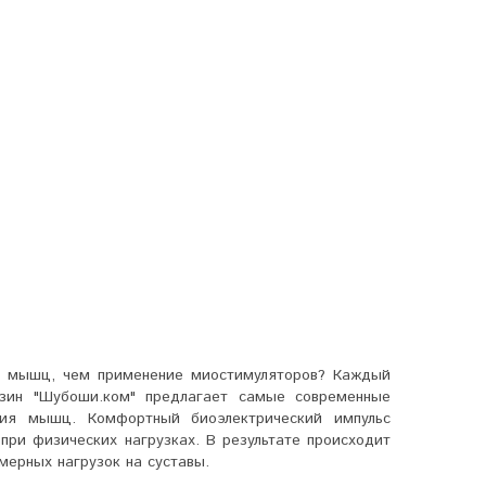
ия мышц, чем применение миостимуляторов? Каждый
газин "Шубоши.ком" предлагает самые современные
ния мышц. Комфортный биоэлектрический импульс
ри физических нагрузках. В результате происходит
мерных нагрузок на суставы.