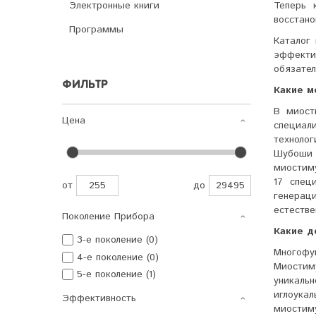
Теперь 
Электронные книги
восстано
Программы
Каталог
эффекти
обязател
ФИЛЬТР
Какие м
В миост
Цена
специал
техноло
Шубоши 
миостим
17 спец
от
до
генераци
естестве
Поколение Прибора
Какие д
3-е поколение (0)
Многоф
4-е поколение (0)
Миостим
5-е поколение (1)
уникаль
иглоука
Эффективность
миостим