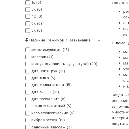
1x (0)
только с
3x (0)
ре
4x (0)
со
ан
5x (0)
пл
8x (0)
не
Наличие Режимов / Назначение
С помощ
миостимуляция (18)
ма
массаж (21)
ма
ма
иглоукалывание (акупунктура) (20)
ут
для ног и рук (18)
ма
для лица (6)
с 
для спины и шеи (15)
и 
для мышц (16)
Когда к
для похудения (8)
решени
антицеллюлитный (5)
выполня
миостиму
косметологический (6)
доверии
вибромассаж (12)
ощутить 
баночный массаж (3)