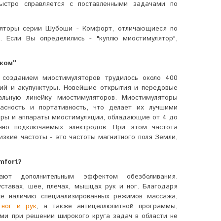
ыстро справляется с поставленными задачами по
ляторы серии Шубоши - Комфорт, отличающиеся по
. Если Вы определились - "куплю миостимулятор",
.ком"
 созданием миостимуляторов трудилось около 400
гий и акупунктуры. Новейшие открытия и передовые
кальную линейку миостимуляторов. Миостимуляторы
асность и портативность, что делает их лучшими
оры и аппараты миостимуляции, обладающие от 4 до
но подключаемых электродов. При этом частота
низкие частоты - это частоты магнитного поля Земли,
mfort?
ают дополнительным эффектом обезболивания.
ставах, шее, плечах, мышцах рук и ног. Благодаря
же наличию специализированных режимов массажа,
 ног и рук
, а также антицеллюлитной программы,
и при решении широкого круга задач в области не