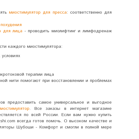
нять
миостимулятор для пресса
: соответственно для
 похудения
р для лица
- проводить миолифтинг и лимфодренаж
сти каждого миостимулятора:
 условиях
икротоковой терапии лица
нной нити помогают при восстановлении и проблемах
тов предоставить самое универсальное и выгодное
иостимулятор
. Все заказы в интернет магазине
ествляется по всей России.
Если вам нужно купить
shi.com всегда готов помочь. О высоком качестве и
уляторы Шубоши - Комфорт и смогли в полной мере