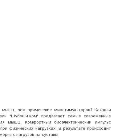
ия мышц, чем применение миостимуляторов? Каждый
газин "Шубоши.ком" предлагает самые современные
ния мышц. Комфортный биоэлектрический импульс
ри физических нагрузках. В результате происходит
мерных нагрузок на суставы.