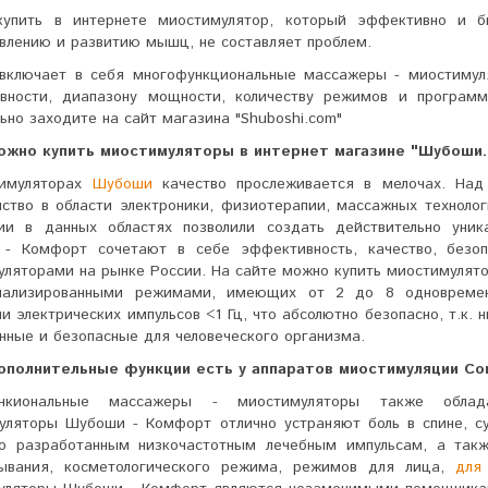
купить в интернете миостимулятор, который эффективно и б
влению и развитию мышц, не составляет проблем.
 включает в себя многофункциональные массажеры - миостиму
вности, диапазону мощности, количеству режимов и программ
ьно заходите на сайт магазина "Shuboshi.com"
ожно купить миостимуляторы в интернет магазине "Шубоши
имуляторах
Шубоши
качество прослеживается в мелочах. Над
иство в области электроники, физиотерапии, массажных техноло
гии в данных областях позволили создать действительно уни
- Комфорт сочетают в себе эффективность, качество, безоп
уляторами на рынке России. На сайте можно купить миостимулят
иализированными режимами, имеющих от 2 до 8 одновремен
и электрических импульсов <1 Гц, что абсолютно безопасно, т.к. 
нные и безопасные для человеческого организма.
ополнительные функции есть у аппаратов миостимуляции Co
ункиональные массажеры - миостимуляторы также облад
уляторы Шубоши - Комфорт отлично устраняют боль в спине, су
но разработанным низкочастотным лечебным импульсам, а так
лывания, косметологического режима, режимов для лица,
для