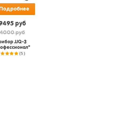
Подробнее
9495 руб
4000 руб
рибор JJQ-3
офессионал"
(5)
.0
из 5