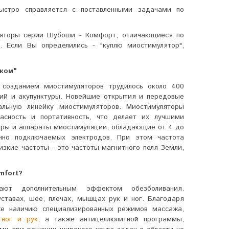
ыстро справляется с поставленными задачами по
ляторы серии Шубоши - Комфорт, отличающиеся по
. Если Вы определились - "куплю миостимулятор",
.ком"
 созданием миостимуляторов трудилось около 400
гий и акупунктуры. Новейшие открытия и передовые
кальную линейку миостимуляторов. Миостимуляторы
асность и портативность, что делает их лучшими
оры и аппараты миостимуляции, обладающие от 4 до
но подключаемых электродов. При этом частота
низкие частоты - это частоты магнитного поля Земли,
mfort?
ают дополнительным эффектом обезболивания.
ставах, шее, плечах, мышцах рук и ног. Благодаря
же наличию специализированных режимов массажа,
 ног и рук
, а также антицеллюлитной программы,