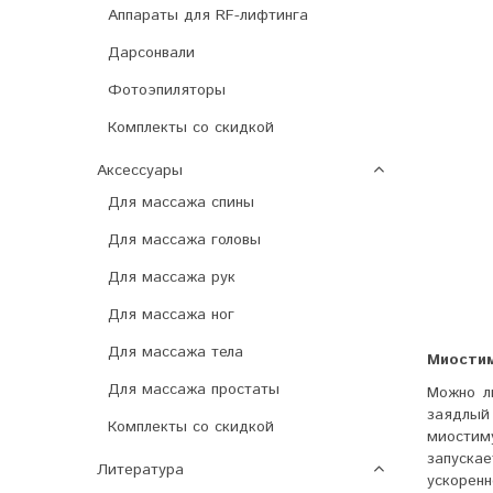
Аппараты для RF-лифтинга
Дарсонвали
Фотоэпиляторы
Комплекты со скидкой
Аксессуары
Для массажа спины
Для массажа головы
Для массажа рук
Для массажа ног
Для массажа тела
Миостим
Для массажа простаты
Можно л
заядлый
Комплекты со скидкой
миостим
запуска
Литература
ускоренн