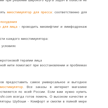
и при решении широкого круга задач в области не
нять
миостимулятор для пресса
: соответственно для
 похудения
р для лица
- проводить миолифтинг и лимфодренаж
сти каждого миостимулятора:
 условиях
икротоковой терапии лица
нной нити помогают при восстановлении и проблемах
тов предоставить самое универсальное и выгодное
иостимулятор
. Все заказы в интернет магазине
ествляется по всей России.
Если вам нужно купить
shi.com всегда готов помочь. О высоком качестве и
уляторы Шубоши - Комфорт и смогли в полной мере