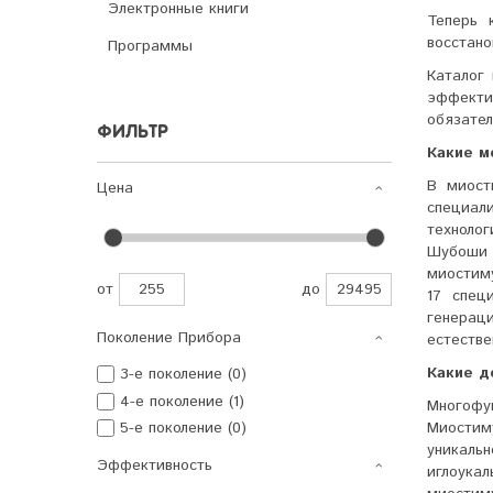
Электронные книги
Теперь 
восстано
Программы
Каталог
эффекти
обязател
ФИЛЬТР
Какие м
В миост
Цена
специал
техноло
Шубоши 
миостим
от
до
17 спец
генераци
Поколение Прибора
естестве
Какие д
3-е поколение (0)
4-е поколение (1)
Многоф
Миостим
5-е поколение (0)
уникаль
Эффективность
иглоука