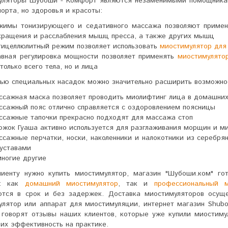
уляторы Шубоши - Комфорт являются незаменимыми помощникам
порта, но здоровья и красоты:
жимы тонизирующего и седативного массажа позволяют приме
кращения и расслабления мышц пресса, а также других мышц
тицеллюлитный режим позволяет использовать
миостимулятор для
авная регулировка мощности позволяет применять
миостимулято
 только всего тела, но и лица
ью специальных насадок можно значительно расширить возможно
ссажная маска позволяет проводить миолифтинг лица в домашних
ссажный пояс отлично справляется с оздоровлением поясницы
ссажные тапочки прекрасно подходят для массажа стоп
южок Гуаша активно используется для разглаживания морщин и м
ссажные перчатки, носки, наколенники и налокотники из серебря
суставами
многие другие
лиенту нужно купить миостимулятор, магазин "Шубоши.ком" го
е: как
домашний миостимулятор
, так и
профессиональный м
ются в срок и без задержек. Доставка миостимуляторов осущ
лятор или аппарат для миостимуляции, интернет магазин Shubo
 говорят отзывы наших клиентов, которые уже купили миостим
их эффективность на практике.