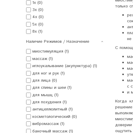
миостим
1x (0)
только с
3x (0)
ре
4x (0)
со
5x (0)
ан
8x (1)
пл
не
Наличие Режимов / Назначение
С помощ
миостимуляция (1)
ма
массаж (1)
ма
иглоукалывание (акупунктура) (1)
ма
для ног и рук (1)
ут
для лица (0)
ма
с 
для спины и шеи (1)
и 
для мышц (1)
Когда к
для похудения (1)
решени
антицеллюлитный (1)
выполня
косметологический (0)
миостиму
вибромассаж (1)
доверии
ощутить 
баночный массаж (1)