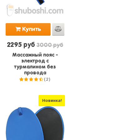
Купить
2295 руб
3000 руб
Массажный пояс -
электрод с
турмалином без
провода
(2)
4.5
из
5
Новинка!