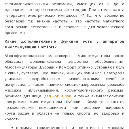
специализированными режимами, имеющих от 2 до 8
одновременно подключаемых электродов. При этом частота
генерации электрических импульсов <1 Гц, что абсолютно
безопасно, т.к. низкие частоты - это частоты магнитного
поля Земли, естественные и безопасные для человеческого
организма.
Какие дополнительные функции есть у аппаратов
миостимуляции Comfort?
Многофункиональные массажеры - миостимуляторы также
обладают дополнительным эффектом обезболивания.
Миостимуляторы Шубоши - Комфорт отлично устраняют боль
в спине, суставах, шее, плечах, мышцах рук и ног. Благодаря
уникально разработанным низкочастотным лечебным
импульсам, а также наличию специализированных режимов
массажа, иглоукалывания, косметологического режима,
режимов для лица,
для ног и рук
, а также антицеллюлитной
программы, миостимуляторы Шубоши - Комфорт являются
незаменимыми помощниками при решении широкого
круга задач в области не только спорта, но здоровья и
красоты:
режимы тонизирующего и седативного массажа