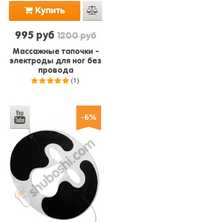
Купить
995 руб
1200 руб
Массажные тапочки -
электроды для ног без
провода
(1)
5.0
из 5
-6%