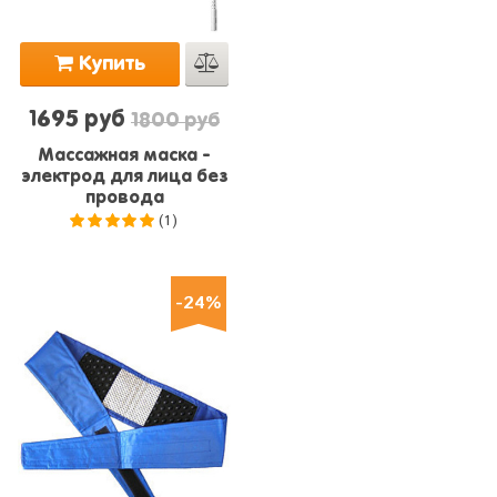
Купить
1695 руб
1800 руб
Массажная маска -
электрод для лица без
провода
(1)
5.0
из 5
-24%