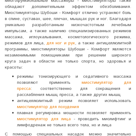
Многофункиональные массажеры - миостимуляторы также
обладают дополнительным эффектом обезболивания.
Миостимуляторы Шубоши - Комфорт отлично устраняют боль
в спине, суставах, шее, плечах, мышцах рук и ног. Благодаря
уникально разработанным низкочастотным лечебным
импульсам, а также наличию специализированных режимов
массажа, иглоукалывания, косметологического режима,
режимов для лица,
для ног и рук
, а также антицеллюлитной
программы, миостимуляторы Шубоши - Комфорт являются
незаменимыми помощниками при решении широкого
круга задач в области не только спорта, но здоровья и
красоты:
режимы тонизирующего и седативного массажа
позволяют применять
миостимулятор для
пресса
: соответственно для сокращения и
расслабления мышц пресса, а также других мышц
антицеллюлитный режим позволяет использовать
миостимулятор для похудения
плавная регулировка мощности позволяет применять
миостимулятор для лица
- проводить миолифтинг и
лимфодренаж не только всего тела, но и лица
С помощью специальных насадок можно значительно