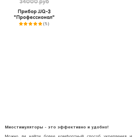
34000 руб
Прибор JJQ-3
"Профессионал"
(5)
5.0
из 5
Миостимуляторы - это эффективно и удобно!
Можно ли найти более комфортный способ укрепления и