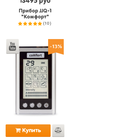
13495 руб
Прибор JJQ-1
"Комфорт"
(10)
5.0
из 5
-13%
Купить