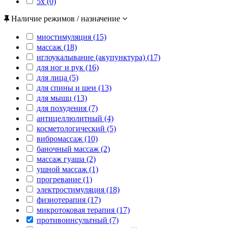
5x (0)
Наличие режимов / назначение
миостимуляция (15)
массаж (18)
иглоукалывание (акупунктура) (17)
для ног и рук (16)
для лица (5)
для спины и шеи (13)
для мышц (13)
для похудения (7)
антицеллюлитный (4)
косметологический (5)
вибромассаж (10)
баночный массаж (2)
массаж гуаша (2)
ушной массаж (1)
прогревание (1)
электростимуляция (18)
физиотерапия (17)
микротоковая терапия (17)
противоинсультный (7)