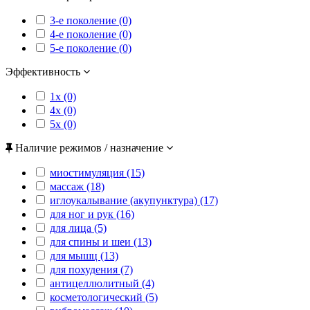
3-е поколение (0)
4-е поколение (0)
5-е поколение (0)
Эффективность
1x (0)
4x (0)
5x (0)
Наличие режимов / назначение
миостимуляция (15)
массаж (18)
иглоукалывание (акупунктура) (17)
для ног и рук (16)
для лица (5)
для спины и шеи (13)
для мышц (13)
для похудения (7)
антицеллюлитный (4)
косметологический (5)