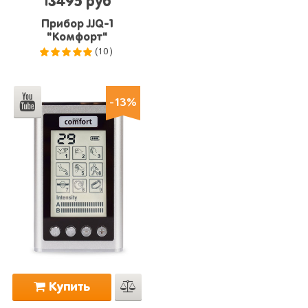
13495 руб
Прибор JJQ-1
"Комфорт"
(10)
5.0
из 5
-13%
Купить