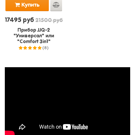
Купить
17495 руб
21500 руб
Прибор JJQ-2
"Универсал" или
"Comfort 3in1"
(8)
5.0
из 5