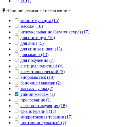
5x (1)
Наличие режимов / назначение
миостимуляция (15)
массаж (18)
иглоукалывание (акупунктура) (17)
для ног и рук (16)
для лица (5)
для спины и шеи (13)
для мышц (13)
для похудения (7)
антицеллюлитный (4)
косметологический (5)
вибромассаж (10)
баночный массаж (2)
массаж гуаша (2)
ушной массаж (1)
прогревание (1)
электростимуляция (18)
физиотерапия (17)
микротоковая терапия (17)
противоинсультный (7)