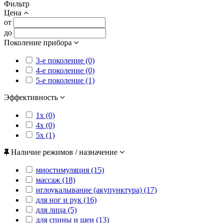
Фильтр
Цена
от
до
Поколение прибора
3-е поколение (0)
4-е поколение (0)
5-е поколение (1)
Эффективность
1x (0)
4x (0)
5x (1)
Наличие режимов / назначение
миостимуляция (15)
массаж (18)
иглоукалывание (акупунктура) (17)
для ног и рук (16)
для лица (5)
для спины и шеи (13)