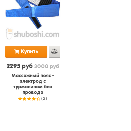
Купить
2295 руб
3000 руб
Массажный пояс -
электрод с
турмалином без
провода
(2)
4.5
из
5