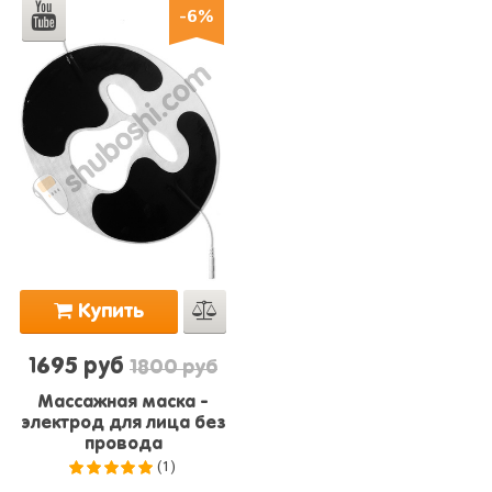
-6%
Купить
1695 руб
1800 руб
Массажная маска -
электрод для лица без
провода
(1)
5.0
из 5