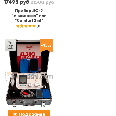
17495 руб
21500 руб
Прибор JJQ-2
"Универсал" или
"Comfort 3in1"
(8)
5.0
из 5
-13%
Подробнее