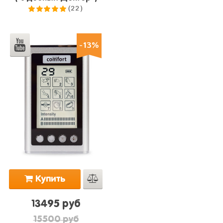
(22)
5.0
из 5
-13%
Купить
13495 руб
15500 руб