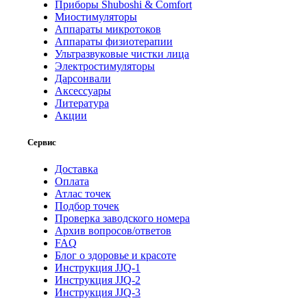
Приборы Shuboshi & Comfort
Миостимуляторы
Аппараты микротоков
Аппараты физиотерапии
Ультразвуковые чистки лица
Электростимуляторы
Дарсонвали
Аксессуары
Литература
Акции
Сервис
Доставка
Оплата
Атлас точек
Подбор точек
Проверка заводского номера
Архив вопросов/ответов
FAQ
Блог о здоровье и красоте
Инструкция JJQ-1
Инструкция JJQ-2
Инструкция JJQ-3