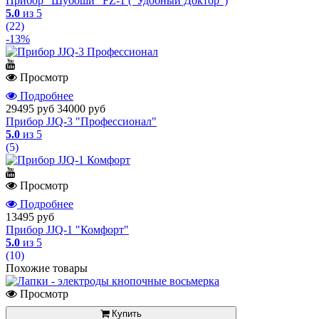
Прибор "Шубоши" FZ-1 ("Удобный Доктор")
5.0
из 5
(22)
-13%
Просмотр
Подробнее
29495 руб
34000 руб
Прибор JJQ-3 "Профессионал"
5.0
из 5
(5)
Просмотр
Подробнее
13495 руб
Прибор JJQ-1 "Комфорт"
5.0
из 5
(10)
Похожие товары
Просмотр
Купить