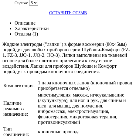
Оценка:
ОСТАВИТЬ ОТЗЫВ
Описание
Характеристики
Отзывы (1)
Жидкие электроды ("лапки") в форме восьмерки (80x45мм)
подойдут для любых приборов серии Шубоши-Комфорт (FZ-
1, FZ-3, JJQ-1, JJQ-2, JJQ-3). Лапки выполнены на тканевой
основе для более плотного прилегания к телу и зоне
воздействия. Лапки для приборов Шубоши и Комфорт
подойдут к проводам кнопочного соединения.
1 пара кнопочных лапок (кнопочный провод
Комплектация:
приобретается отдельно)
миостимуляция, массаж, иглоукалывание
(акупунктура), для ног и рук, для спины и
Наличие
шеи, для мышц, для похудения,
режимов /
вибромассаж, электростимуляция,
назначение:
физиотерапия, микротоковая терапия,
противоинсультный
Тип
кнопочные провода
соединения: