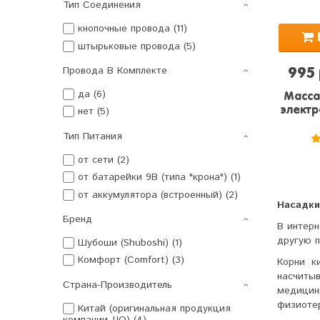
Тип Соединения
кнопочные провода (11)
штырьковые провода (5)
Провода В Комплекте
995
да (6)
Масса
нет (5)
электр
Тип Питания
от сети (2)
от батарейки 9В (типа "крона") (1)
от аккумулятора (встроенный) (2)
Насадки
Бренд
В интер
другую 
Шубоши (Shuboshi) (1)
Комфорт (Comfort) (3)
Корни к
насчиты
Страна-Производитель
медицин
физиоте
Китай (оригинальная продукция
компании JJQ) (4)