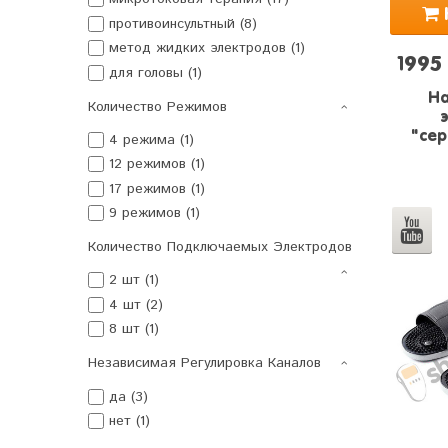
противоинсультный (8)
метод жидких электродов (1)
1995
для головы (1)
На
Количество Режимов
"сер
4 режима (1)
12 режимов (1)
17 режимов (1)
9 режимов (1)
Количество Подключаемых Электродов
2 шт (1)
4 шт (2)
8 шт (1)
Независимая Регулировка Каналов
да (3)
нет (1)