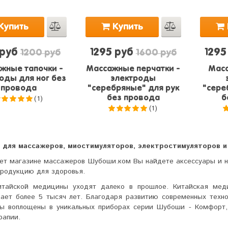
Купить
Купить
 руб
1295 руб
1295
1200 руб
1600 руб
жные тапочки -
Массажные перчатки -
Масс
оды для ног без
электроды
провода
"серебряные" для рук
"сере
(1)
без провода
б
(1)
5.0
из 5
5.0
из 5
 для массажеров, миостимуляторов, электростимуляторов и
нет магазине массажеров Шубоши.ком Вы найдете аксессуары и 
продукцию для здоровья.
итайской медицины уходят далеко в прошлое. Китайская мед
вает более 5 тысяч лет. Благодаря развитию современных техн
ы воплощены в уникальных приборах серии Шубоши - Комфорт,
рапии.