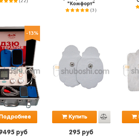
(22)
"C
"Комфорт"
.0
из 5
(3)
5.0
из 5
-13%
Подробнее
Купить
9495 руб
295 руб