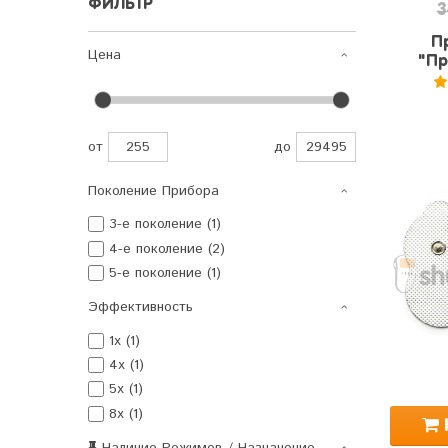
ФИЛЬТР
3
П
Цена
"Пр
5
от
до
Поколение Прибора
3-е поколение (1)
4-е поколение (2)
5-е поколение (1)
Эффективность
1x (1)
4x (1)
5x (1)
8x (1)
Наличие Режимов / Назначение