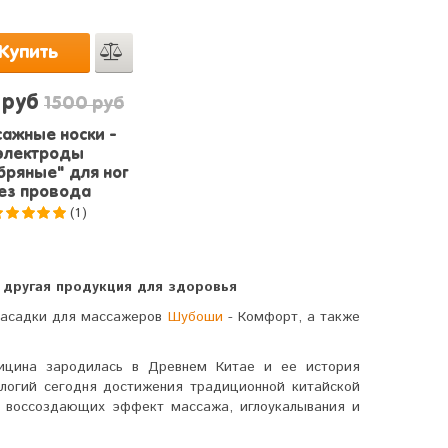
Купить
 руб
1500 руб
ажные носки -
электроды
бряные" для ног
ез провода
(1)
5.0
из 5
 другая продукция для здоровья
насадки для массажеров
Шубоши
- Комфорт, а также
ицина зародилась в Древнем Китае и ее история
ологий сегодня достижения традиционной китайской
 воссоздающих эффект массажа, иглоукалывания и