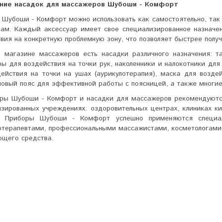
ние насадок для массажеров Шубоши - Комфорт
Шубоши - Комфорт можно использовать как самостоятельно, так
рам. Каждый аксессуар имеет свое специализированное назначен
твия на конкретную проблемную зону, что позволяет быстрее по
 магазине массажеров есть насадки различного назначения: та
ы для воздействия на точки рук, наколенники и налокотники для
действия на точки на ушах (аурикулотерапия), маска для возде
овый пояс для эффективной работы с поясницей, а также многие
ры Шубоши - Комфорт и насадки для массажеров рекомендуются 
изированных учреждениях: оздоровительных центрах, клиниках к
. Приборы Шубоши - Комфорт успешно применяются специал
терапевтами, профессиональными массажистами, косметологами в
ющего средства.