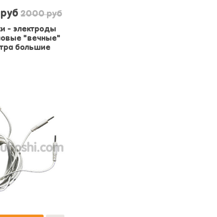
 руб
2000 руб
и - электроды
новые "вечные"
стра большие