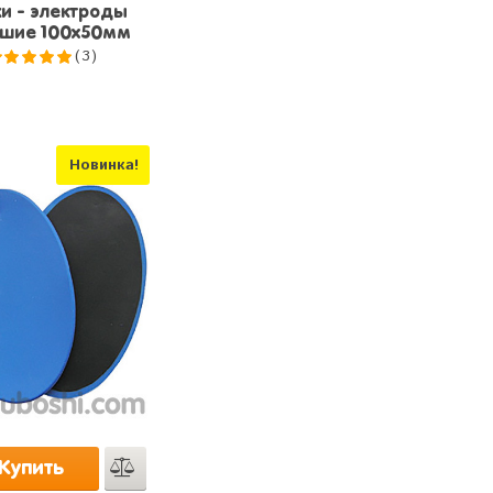
и - электроды
шие 100x50мм
(3)
5.0
из 5
Новинка!
Купить