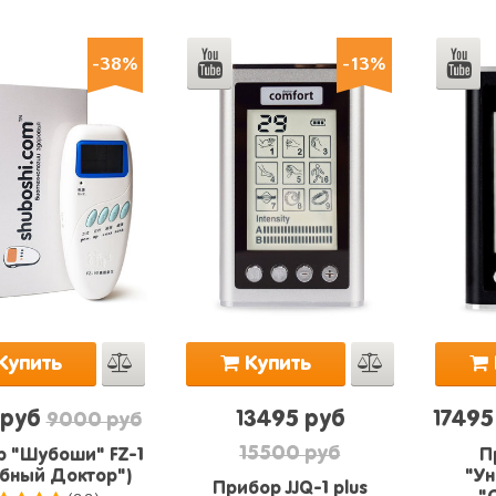
-38%
-13%
Купить
Купить
 руб
13495 руб
17495
9000 руб
15500 руб
 "Шубоши" FZ-1
П
бный Доктор")
"Ун
Прибор JJQ-1 plus