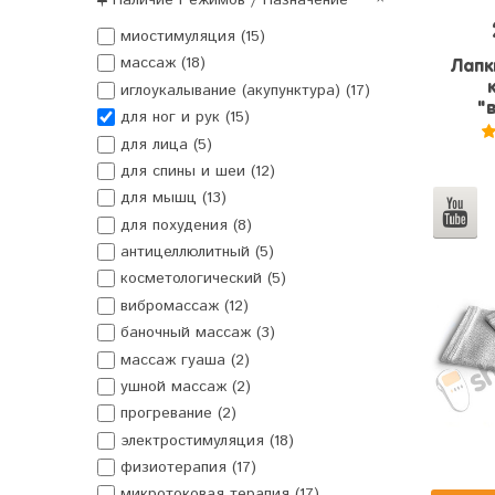
миостимуляция (15)
массаж (18)
Лапк
иглоукалывание (акупунктура) (17)
"
для ног и рук (15)
для лица (5)
для спины и шеи (12)
для мышц (13)
для похудения (8)
антицеллюлитный (5)
косметологический (5)
вибромассаж (12)
баночный массаж (3)
массаж гуаша (2)
ушной массаж (2)
прогревание (2)
электростимуляция (18)
физиотерапия (17)
микротоковая терапия (17)