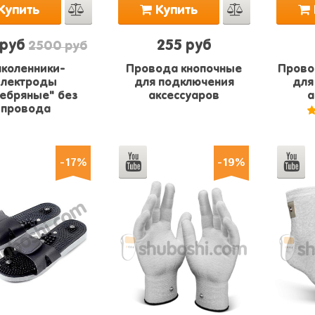
Купить
Купить
 руб
255 руб
2500 руб
коленники-
Провода кнопочные
Прово
электроды
для подключения
для
ебряные" без
аксессуаров
а
провода
-17%
-19%