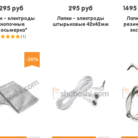
295 руб
295 руб
1495
и - электроды
Лапки - электроды
Лапк
кнопочные
штырьковые 42х42мм
рези
восьмерка"
эк
(1)
5.0
из 5
-20%