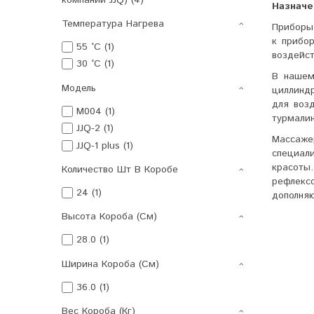
Назначе
Температура Нагрева
Приборы 
к прибо
55 °C (1)
воздейс
30 °C (1)
В нашем
Модель
циллиндр
для воз
M004 (1)
турмалин
JJQ-2 (1)
Массаже
JJQ-1 plus (1)
специал
красоты
Количество Шт В Коробе
рефлексо
24 (1)
дополня
Высота Короба (см)
28.0 (1)
Ширина Короба (см)
36.0 (1)
Вес Короба (кг)