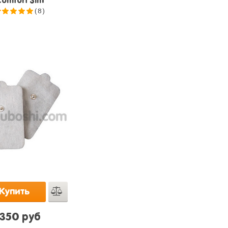
omfort 3in1"
(8)
5.0
из 5
Купить
350 руб