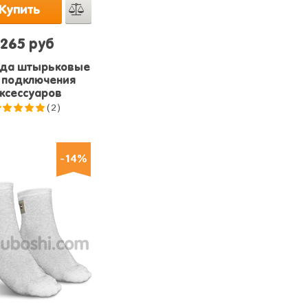
Купить
265 руб
да штырьковые
 подключения
ксессуаров
(2)
5.0
из 5
-14%