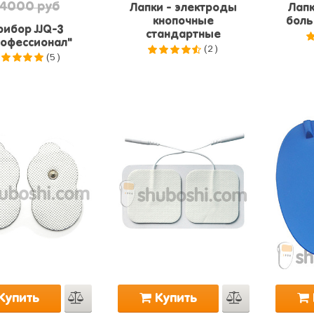
4000 руб
Лапки - электроды
Лапк
кнопочные
боль
рибор JJQ-3
стандартные
офессионал"
(2)
(5)
4.5
из
.0
из 5
5
Купить
Купить