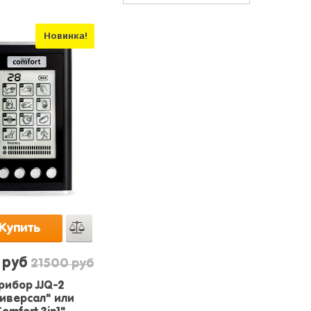
Новинка!
Купить
 руб
21500 руб
рибор JJQ-2
иверсал" или