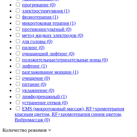
прогревание (0)
электростимуляция (1)
физиотерапия (1)
микротоковая терапия (1)
противоинсультный (0)
метод жидких электродов (0)
для головы (0)
пилинг (0)
очищающий лифтинг (0)
положительные/отрицательные ионы (0)
лифтинг (1)
разглаживание морщин (1)
очищение (0)
питание (0)
увлажнение (0)
лимфодренажный (1)
устранение отеков (0)
EMS (микротоковый массаж), RF+хромотерапия
красным цветом, RF+хромотерапия синим цветом,
Вибромассаж (0)
Количество режимов