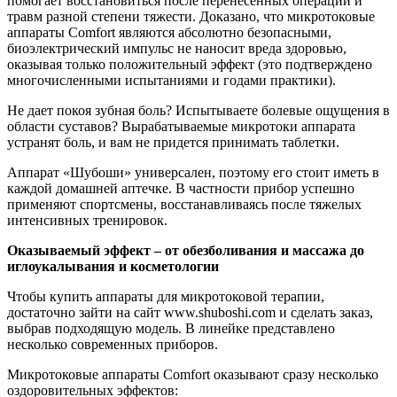
помогает восстановиться после перенесенных операций и
травм разной степени тяжести. Доказано, что микротоковые
аппараты Comfort являются абсолютно безопасными,
биоэлектрический импульс не наносит вреда здоровью,
оказывая только положительный эффект (это подтверждено
многочисленными испытаниями и годами практики).
Не дает покоя зубная боль? Испытываете болевые ощущения в
области суставов? Вырабатываемые микротоки аппарата
устранят боль, и вам не придется принимать таблетки.
Аппарат «Шубоши» универсален, поэтому его стоит иметь в
каждой домашней аптечке. В частности прибор успешно
применяют спортсмены, восстанавливаясь после тяжелых
интенсивных тренировок.
Оказываемый эффект – от обезболивания и массажа до
иглоукалывания и косметологии
Чтобы купить аппараты для микротоковой терапии,
достаточно зайти на сайт www.shuboshi.com и сделать заказ,
выбрав подходящую модель. В линейке представлено
несколько современных приборов.
Микротоковые аппараты Comfort оказывают сразу несколько
оздоровительных эффектов: