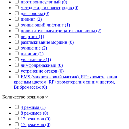
противоинсультный (0)
метод жидких электродов (0)
для головы (0)
пилинг (2)
очищающий лифтинг (1)
положительные/отрицательные ионы (2)
лифтинг (1)
разглаживание морщин (0)
очищение (2)
питание (1)
увлажнение (1)
лимфодренажный (0)
устранение отеков (0)
EMS (микротоковый массаж), RF+хромотерапия
красным цветом, RF+хромотерапия синим цветом,
Вибромассаж (0)
Количество режимов
4 режима (1)
8 режимов (0)
12 режимов (0)
17 режимов (0)