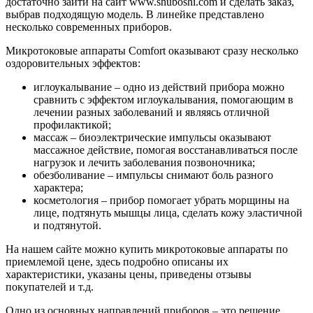
достаточно зайти на сайт www.shuboshi.com и сделать заказ,
выбрав подходящую модель. В линейке представлено
несколько современных приборов.
Микротоковые аппараты Comfort оказывают сразу несколько
оздоровительных эффектов:
иглоукалывание – одно из действий прибора можно
сравнить с эффектом иглоукалывания, помогающим в
лечении разных заболеваний и являясь отличной
профилактикой;
массаж – биоэлектрические импульсы оказывают
массажное действие, помогая восстанавливаться после
нагрузок и лечить заболевания позвоночника;
обезболивание – импульсы снимают боль разного
характера;
косметология
– прибор помогает убрать морщины на
лице, подтянуть мышцы лица, сделать кожу эластичной
и подтянутой.
На нашем сайте можно купить микротоковые аппараты по
приемлемой цене, здесь подробно описаны их
характеристики, указаны цены, приведены отзывы
покупателей и т.д.
Одно из основных направлений приборов – это решение