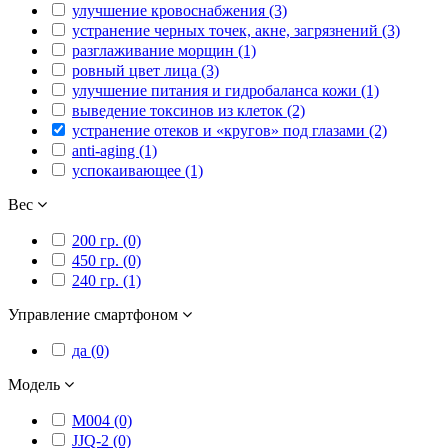
улучшение кровоснабжения (3)
устранение черных точек, акне, загрязнений (3)
разглаживание морщин (1)
ровный цвет лица (3)
улучшение питания и гидробаланса кожи (1)
выведение токсинов из клеток (2)
устранение отеков и «кругов» под глазами (2)
anti-aging (1)
успокаивающее (1)
Вес
200 гр. (0)
450 гр. (0)
240 гр. (1)
Управление смартфоном
да (0)
Модель
M004 (0)
JJQ-2 (0)