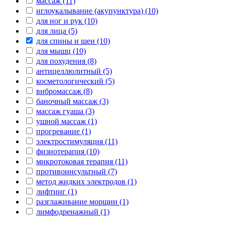
массаж (11)
иглоукалывание (акупунктура) (10)
для ног и рук (10)
для лица (5)
для спины и шеи (10)
для мышц (10)
для похудения (8)
антицеллюлитный (5)
косметологический (5)
вибромассаж (8)
баночный массаж (3)
массаж гуаша (3)
ушной массаж (1)
прогревание (1)
электростимуляция (11)
физиотерапия (10)
микротоковая терапия (11)
противоинсультный (7)
метод жидких электродов (1)
лифтинг (1)
разглаживание морщин (1)
лимфодренажный (1)