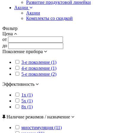
Развитие продуктовой линейки
Акции
Акции
Комплекты со скидкой
Фильтр
Цена
от
до
Поколение прибора
3-е поколение (1)
4-е поколение (1)
5-е поколение (2)
Эффективность
1x (1)
5x (1)
8x (1)
Наличие режимов / назначение
миостимуляция (11)