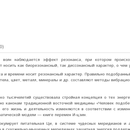
0)
х волн наблюдается эффект резонанса, при котором происхо
носить как био­резонансный, так диссонансный характер, о чем 
а и времени носит ре­зонансный характер. Правильно подобранны
 тела, цвет, металл, минералы и др. составляют методы вибраци
ко тысячелетий суще­ствовала стройная концепция о тех энерге
но канонам традиционной восточной медицины «Человек подобен 
а его жизнь и деятельность изменяются в соответствии с изм
матической модели — книге перемен И-цзин.
кулирует питательная Ци, в системе чудесных меридианов и а
 а в сухожиль­но-мышечных меридианах защитная энергия поддер