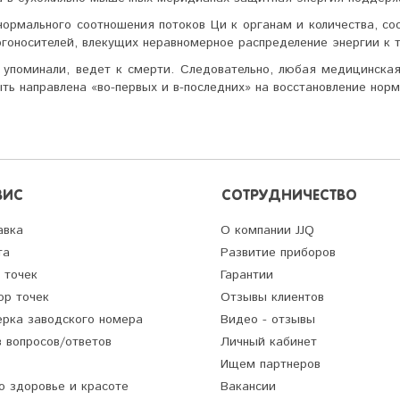
ормального соотноше­ния потоков Ци к органам и количества, сос
гоносителей, влекущих неравномерное распределение энергии к т
упоминали, ведет к смер­ти. Следовательно, любая медицинска
ыть на­правлена «во-первых и в-последних» на восстановление нор
ВИС
СОТРУДНИЧЕСТВО
авка
О компании JJQ
та
Развитие приборов
 точек
Гарантии
ор точек
Отзывы клиентов
ерка заводского номера
Видео - отзывы
 вопросов/ответов
Личный кабинет
Ищем партнеров
о здоровье и красоте
Вакансии