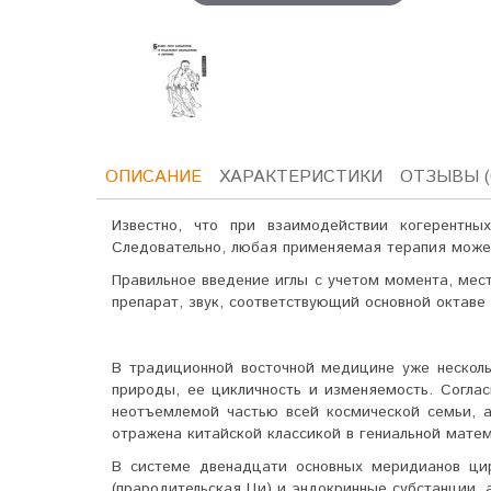
ОПИСАНИЕ
ХАРАКТЕРИСТИКИ
ОТЗЫВЫ (
Известно, что при взаимодействии когерентны
Следовательно, любая применяемая терапия может 
Правильное введение иглы с учетом момента, мест
препарат, звук, соответствующий основной октаве
В традиционной восточной медицине уже несколь
природы, ее цикличность и изменяемость. Соглас
неотъемлемой частью всей косми­ческой семьи, 
отражена китайс­кой классикой в гениальной мате
В системе двенадцати основных меридианов цир
(прародительская Ци) и эндокринные субстанции,