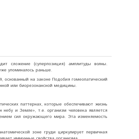
дит сложение (суперпозиция) амплитуды волны.
уже упоминалось раньше.
й, основанный на законе
Подобия гомеопатический
онной или биорезонансной медицины.
тических паттернах, которые обеспечивают жизнь
небу и Зем­ле», т.е. организм человека является
енением сил окружающего мира. Эта изменяемость
натомической зоне груди циркулирует первичная
живает иммунные свойства организма.