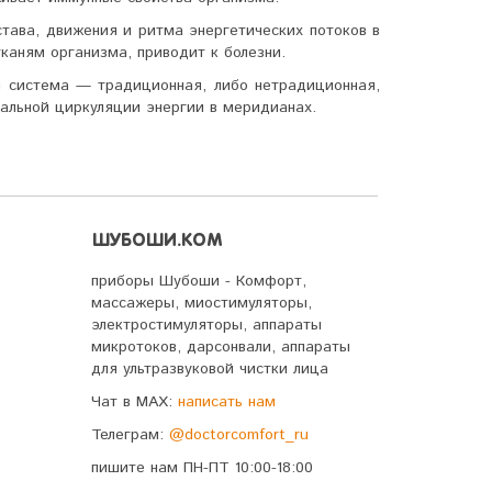
тава, движения и ритма энер­гетических потоков в
каням организма, приводит к болезни.
я система — традиционная, либо не­традиционная,
мальной циркуляции энергии в меридианах.
ШУБОШИ.КОМ
приборы Шубоши - Комфорт,
массажеры, миостимуляторы,
электростимуляторы, аппараты
микротоков, дарсонвали, аппараты
для ультразвуковой чистки лица
Чат в MAX:
написать нам
Телеграм:
@doctorcomfort_ru
пишите нам ПН-ПТ 10:00-18:00