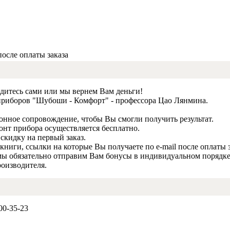
ации
роматов»
после оплаты заказа
дитесь сами или мы вернем Вам деньги!
приборов "Шубоши - Комфорт" - профессора Цао Лянмина.
онное сопровождение, чтобы Вы смогли получить результат.
емонт прибора осуществляется бесплатно.
скидку на первый заказ.
книги, ссылки на которые Вы получаете по e-mail после оплаты 
и мы обязательно отправим Вам бонусы в индивидуальном порядке
роизводителя.
00-35-23