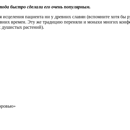
да быстро сделали его очень
популярным.
я исцеления пациента ни у древних славян (вспомните хотя бы 
ревних времен. Эту же традицию переняли и монахи многих конфе
х душистых растений).
рапия?
ерапия?
остока.
атерапии?
ост к здоровью»
тво Ян»
ство Инь»