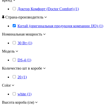
Бренд
Доктор Комфорт (Doctor Comfort) (1)
Страна-производитель
Китай (оригинальная продукция компании JJQ) (1)
Номинальная мощность
30 Вт (1)
Модель
DS-4 (1)
Количество шт в коробе
20 (1)
Color
white (1)
Высота короба (см)