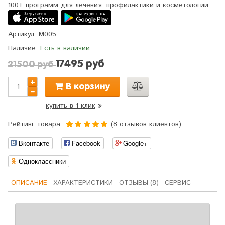
100+ программ для лечения, профилактики и косметологии.
Артикул:
M005
Наличие:
Есть в наличии
17495 руб
21500 руб
В корзину
купить в 1 клик
Рейтинг товара:
(
8
отзывов клиентов)
5.0
5
8
из
Вконтакте
Facebook
Google+
основано
на
оценках
Одноклассники
клиентов
ОПИСАНИЕ
ХАРАКТЕРИСТИКИ
ОТЗЫВЫ (8)
СЕРВИС