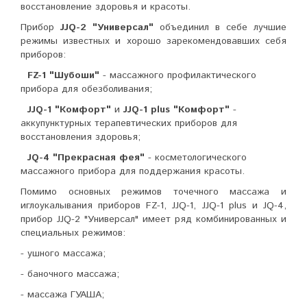
восстановление здоровья и красоты.
Прибор
JJQ-2 "Универсал"
объединил в себе лучшие
режимы известных и хорошо зарекомендовавших себя
приборов:
FZ-1 "Шубоши"
- массажного профилактического
прибора для обезболивания;
JJQ-1 "Комфорт"
и
JJQ-1 plus "Комфорт"
-
аккупунктурных терапевтических приборов для
восстановления здоровья;
JQ-4 "Прекрасная фея"
- косметологического
массажного прибора для поддержания красоты.
Помимо основных режимов точечного массажа и
иглоукалывания приборов FZ-1, JJQ-1, JJQ-1 plus и JQ-4,
прибор JJQ-2 "Универсал" имеет ряд комбинированных и
специальных режимов:
- ушного массажа;
- баночного массажа;
- массажа ГУАША;